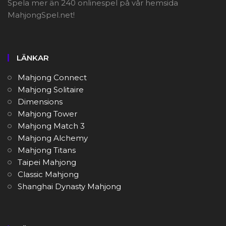
Spela mer än 240 onlinespel på vår hemsida
MahjongSpel.net!
LÄNKAR
Mahjong Connect
Mahjong Solitaire
Dimensions
Mahjong Tower
Mahjong Match 3
Mahjong Alchemy
Mahjong Titans
Taipei Mahjong
Classic Mahjong
Shanghai Dynasty Mahjong