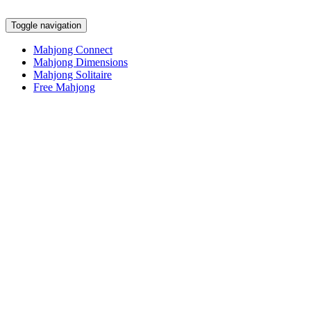
Toggle navigation
Mahjong Connect
Mahjong Dimensions
Mahjong Solitaire
Free Mahjong