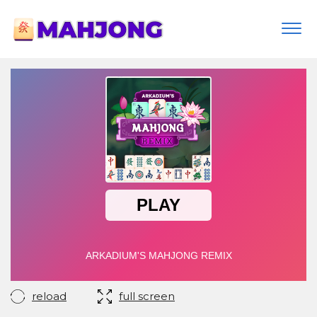
Togg
navi
reload
full screen