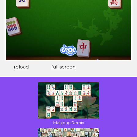
reload
full screen
Mahjong Remix