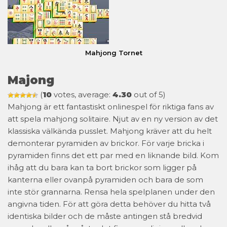
Mahjong Tornet
Majong
(
10
votes, average:
4.30
out of 5)
Mahjong är ett fantastiskt onlinespel för riktiga fans av
att spela mahjong solitaire. Njut av en ny version av det
klassiska välkända pusslet. Mahjong kräver att du helt
demonterar pyramiden av brickor. För varje bricka i
pyramiden finns det ett par med en liknande bild. Kom
ihåg att du bara kan ta bort brickor som ligger på
kanterna eller ovanpå pyramiden och bara de som
inte stör grannarna. Rensa hela spelplanen under den
angivna tiden. För att göra detta behöver du hitta två
identiska bilder och de måste antingen stå bredvid