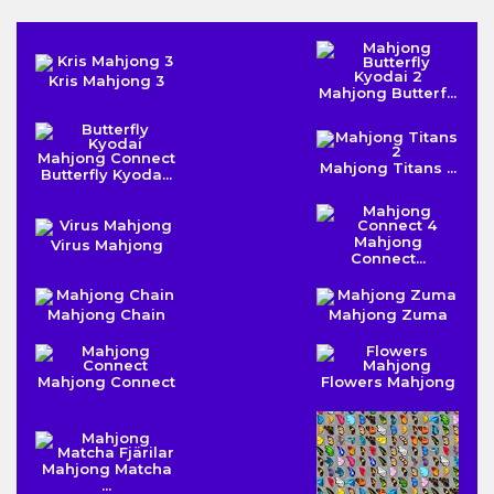
Kris Mahjong 3
Mahjong Butterf...
Mahjong Titans ...
Butterfly Kyoda...
Mahjong
Virus Mahjong
Connect...
Mahjong Chain
Mahjong Zuma
Mahjong Connect
Flowers Mahjong
Mahjong Matcha
...