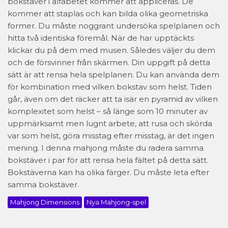
bokstäver i alfabetet kommer att appliceras. De
kommer att staplas och kan bilda olika geometriska
former. Du måste noggrant undersöka spelplanen och
hitta två identiska föremål. När de har upptäckts
klickar du på dem med musen. Således väljer du dem
och de försvinner från skärmen. Din uppgift på detta
sätt är att rensa hela spelplanen. Du kan använda dem
för kombination med vilken bokstav som helst. Tiden
går, även om det räcker att ta isär en pyramid av vilken
komplexitet som helst – så länge som 10 minuter av
uppmärksamt men lugnt arbete, att rusa och skörda
var som helst, göra misstag efter misstag, är det ingen
mening. I denna mahjong måste du radera samma
bokstäver i par för att rensa hela fältet på detta sätt.
Bokstäverna kan ha olika färger. Du måste leta efter
samma bokstäver.
Mahjong Dimensions
Nya Mahjong-spel