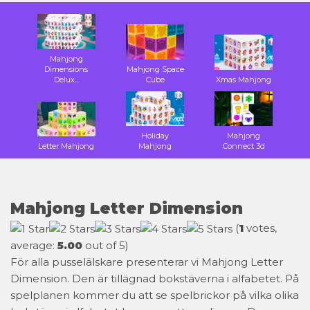
Mahjong
Dimensions
Mahjong Space
Delux...
Cube
Xmas Mahjong
Holiday
Mahjong
Letter Mahjong
Mahjong
Connect 3d
Mahjong Letter Dimension
(
1
votes,
average:
5.00
out of 5)
För alla pusselälskare presenterar vi Mahjong Letter
Dimension. Den är tillägnad bokstäverna i alfabetet. På
spelplanen kommer du att se spelbrickor på vilka olika