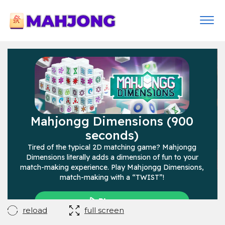
Togg
navi
reload
full screen