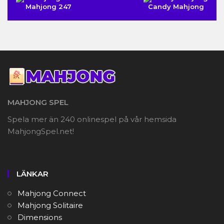
Mahjong 247
Candy Mahjong
MAHJONG SPEL
Spela mer än 240 onlinespel på vår hemsida
MahjongSpel.net!
LÄNKAR
Mahjong Connect
Mahjong Solitaire
Dimensions