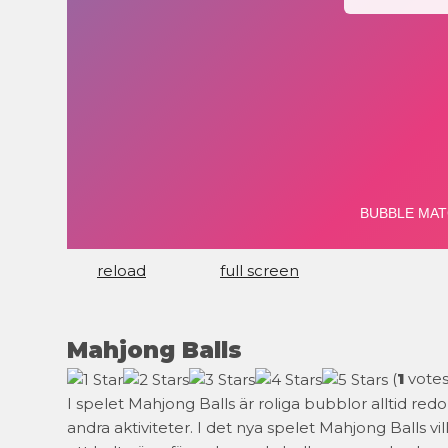
reload
full screen
Mahjong Balls
(
1
votes
I spelet Mahjong Balls är roliga bubblor alltid red
andra aktiviteter. I det nya spelet Mahjong Balls vi