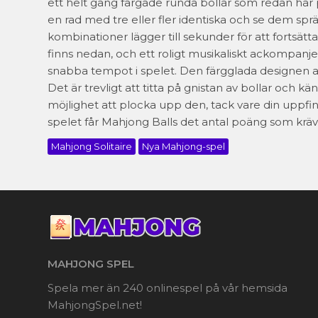
ett helt gäng färgade runda bollar som redan har
en rad med tre eller fler identiska och se dem sp
kombinationer lägger till sekunder för att fortsätt
finns nedan, och ett roligt musikaliskt ackompan
snabba tempot i spelet. Den färgglada designen av 
Det är trevligt att titta på gnistan av bollar och kä
möjlighet att plocka upp den, tack vare din uppfin
spelet får Mahjong Balls det antal poäng som kräv
Mahjong Solitaire
Nya Mahjong-spel
MAHJONG SPEL
Spela mer än 240 onlinespel på vår hemsida
MahjongSpel.net!