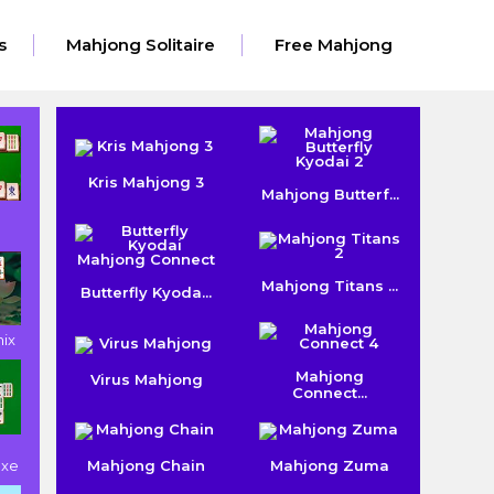
s
Mahjong Solitaire
Free Mahjong
Kris Mahjong 3
Mahjong Butterf...
Mahjong Titans ...
Butterfly Kyoda...
ix
Mahjong
Virus Mahjong
Connect...
uxe
Mahjong Chain
Mahjong Zuma