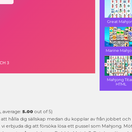
Great Mahjo
Marine Mahj
Mahjong Tita
HTML
, average:
5.00
out of 5)
o att hålla dig sällskap medan du kopplar av från jobbet och
ll vi erbjuda dig att försöka lösa ett pussel som Mahjong. Mö