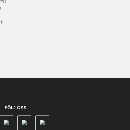
m i
a
et
FÖLJ OSS