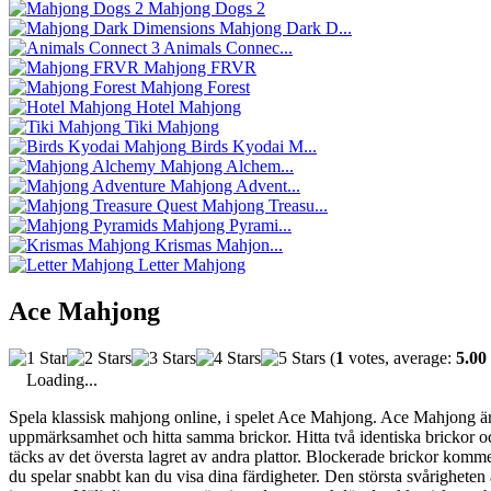
Mahjong Dogs 2
Mahjong Dark D...
Animals Connec...
Mahjong FRVR
Mahjong Forest
Hotel Mahjong
Tiki Mahjong
Birds Kyodai M...
Mahjong Alchem...
Mahjong Advent...
Mahjong Treasu...
Mahjong Pyrami...
Krismas Mahjon...
Letter Mahjong
Ace Mahjong
(
1
votes, average:
5.00
Loading...
Spela klassisk mahjong online, i spelet Ace Mahjong. Ace Mahjong är e
uppmärksamhet och hitta samma brickor. Hitta två identiska brickor oc
täcks av det översta lagret av andra plattor. Blockerade brickor komm
du spelar snabbt kan du visa dina färdigheter. Den största svårigheten 