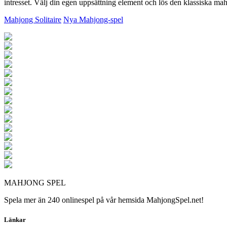
intresset. Välj din egen uppsättning element och lös den klassiska mah
Mahjong Solitaire
Nya Mahjong-spel
Kris Mahjong 3
Mahjong Butterf...
Butterfly Kyoda...
Mahjong Titans ...
Virus Mahjong
Mahjong Connect...
Mahjong Chain
Mahjong Zuma
Mahjong Connect
Flowers Mahjong
Mahjong Matcha ...
Butterfly Mahjo...
Mahjong 247
Candy Mahjong
MAHJONG SPEL
Spela mer än 240 onlinespel på vår hemsida MahjongSpel.net!
Länkar