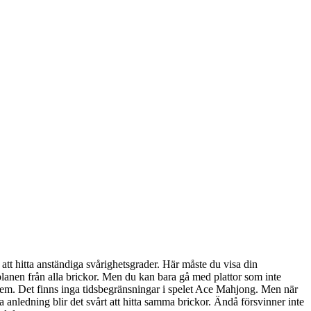
tt hitta anständiga svårighetsgrader. Här måste du visa din
lanen från alla brickor. Men du kan bara gå med plattor som inte
 dem. Det finns inga tidsbegränsningar i spelet Ace Mahjong. Men när
a anledning blir det svårt att hitta samma brickor. Ändå försvinner inte