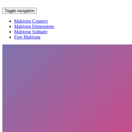
Toggle navigation
Mahjong Connect
Mahjong Dimensions
Mahjong Solitaire
Free Mahjong