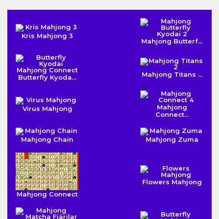
Kris Mahjong 3
Mahjong Butterf...
Mahjong Titans ...
Butterfly Kyoda...
Mahjong
Virus Mahjong
Connect...
Mahjong Chain
Mahjong Zuma
Flowers Mahjong
Mahjong Connect