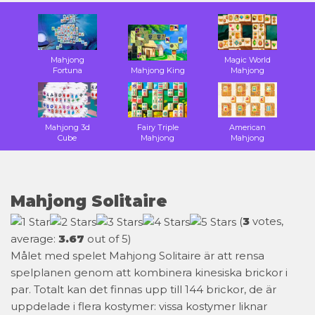
Mahjong
Magic World
Fortuna
Mahjong King
Mahjong
Mahjong 3d
Fairy Triple
American
Cube
Mahjong
Mahjong
Mahjong Solitaire
(
3
votes,
average:
3.67
out of 5)
Målet med spelet Mahjong Solitaire är att rensa
spelplanen genom att kombinera kinesiska brickor i
par. Totalt kan det finnas upp till 144 brickor, de är
uppdelade i flera kostymer: vissa kostymer liknar