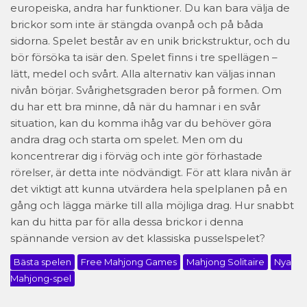
europeiska, andra har funktioner. Du kan bara välja de
brickor som inte är stängda ovanpå och på båda
sidorna. Spelet består av en unik brickstruktur, och du
bör försöka ta isär den. Spelet finns i tre spellägen –
lätt, medel och svårt. Alla alternativ kan väljas innan
nivån börjar. Svårighetsgraden beror på formen. Om
du har ett bra minne, då när du hamnar i en svår
situation, kan du komma ihåg var du behöver göra
andra drag och starta om spelet. Men om du
koncentrerar dig i förväg och inte gör förhastade
rörelser, är detta inte nödvändigt. För att klara nivån är
det viktigt att kunna utvärdera hela spelplanen på en
gång och lägga märke till alla möjliga drag. Hur snabbt
kan du hitta par för alla dessa brickor i denna
spännande version av det klassiska pusselspelet?
Bästa spelen
Free Mahjong Games
Mahjong Solitaire
Nya
Mahjong-spel